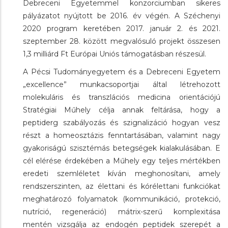
Debreceni Egyetemmel konzorciumban sikeres
pályázatot nyújtott be 2016. év végén. A Széchenyi
2020 program keretében 2017. január 2. és 2021.
szeptember 28. között megvalósuló projekt összesen
1,3 milliárd Ft Európai Uniós támogatásban részesül.
A Pécsi Tudományegyetem és a Debreceni Egyetem
„excellence” munkacsoportjai által létrehozott
molekuláris és transzlációs medicina orientációjú
Stratégiai Műhely célja annak feltárása, hogy a
peptiderg szabályozás és szignalizáció hogyan vesz
részt a homeosztázis fenntartásában, valamint nagy
gyakoriságú szisztémás betegségek kialakulásában. E
cél elérése érdekében a Műhely egy teljes mértékben
eredeti szemléletet kíván meghonosítani, amely
rendszerszinten, az élettani és kórélettani funkciókat
meghatározó folyamatok (kommunikáció, protekció,
nutríció, regeneráció) mátrix-szerű komplexitása
mentén vizsgálja az endogén peptidek szerepét a