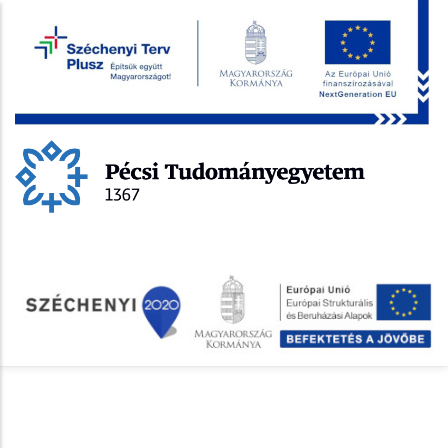
Ugrás
a
tartalomra