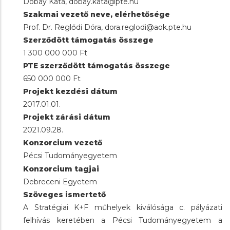
Dobay Kata, dobay.kata@pte.hu
Szakmai vezető neve, elérhetősége
Prof. Dr. Reglődi Dóra, dora.reglodi@aok.pte.hu
Szerződött támogatás összege
1 300 000 000 Ft
PTE szerződött támogatás összege
650 000 000 Ft
Projekt kezdési dátum
2017.01.01.
Projekt zárási dátum
2021.09.28.
Konzorcium vezető
Pécsi Tudományegyetem
Konzorcium tagjai
Debreceni Egyetem
Szöveges ismertető
A Stratégiai K+F műhelyek kiválósága c. pályázati
felhívás keretében a Pécsi Tudományegyetem a