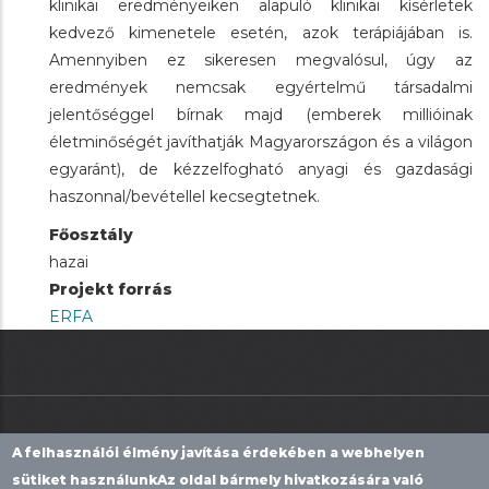
klinikai eredményeiken alapuló klinikai kísérletek
kedvező kimenetele esetén, azok terápiájában is.
Amennyiben ez sikeresen megvalósul, úgy az
eredmények nemcsak egyértelmű társadalmi
jelentőséggel bírnak majd (emberek millióinak
életminőségét javíthatják Magyarországon és a világon
egyaránt), de kézzelfogható anyagi és gazdasági
haszonnal/bevétellel kecsegtetnek.
Főosztály
hazai
Projekt forrás
ERFA
A felhasználói élmény javítása érdekében a webhelyen
sütiket használunk
Az oldal bármely hivatkozására való