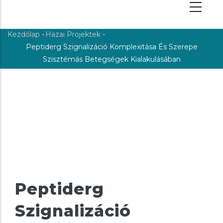
Kezdőlap
-
Hazai Projektek
-
Morzsa
Peptiderg Szignalizáció Komplexitása És Szerepe
Szisztémás Betegségek Kialakulásában
Peptiderg
Szignalizáció