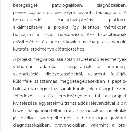
betegségek patológiájában, diagnózisában,
prevenciójában és személyre szabott terápiájában. A
bemutatandó multidiszciplináris platform
alkalmazásával a projekt így jelentős mértékben
hozzájárul a hazai tudásbázisok K+F kapacitásának
erősítéséhez és nemzetközileg is magas színvonalú
kutatási eredmények létrejöttéhez.
A projekt megvalósulása során születendő eredmények
várhatóan adatokat szolgáltatnak a peptiderg
szignalizáció jellegzetességeiről, valamint feltárják
különféle szisztémás megbetegedésekben a peptid-
hálózatok megváltozásának kóroki jelentőségét. Ezen
felfedező kutatási eredményeken túl a projekt
kivitelezése egyértelmű transzlációs relevanciával is bír,
hiszen az újonnan feltárt mechanizmusok és molekulák
jó eséllyel szerepelhetnek a betegségek jövőbeli
diagnosztikájában, prevenciójában, valamint a pre-