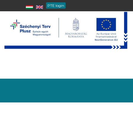
Ugrás
PTE login
a
tartalomra