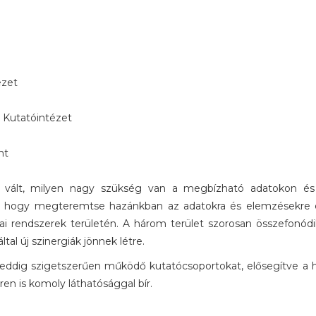
ézet
 Kutatóintézet
nt
sá vált, milyen nagy szükség van a megbízható adatokon és
a, hogy megteremtse hazánkban az adatokra és elemzésekre 
 rendszerek területén. A három terület szorosan összefonódik,
al új szinergiák jönnek létre.
eddig szigetszerűen működő kutatócsoportokat, elősegítve a há
en is komoly láthatósággal bír.