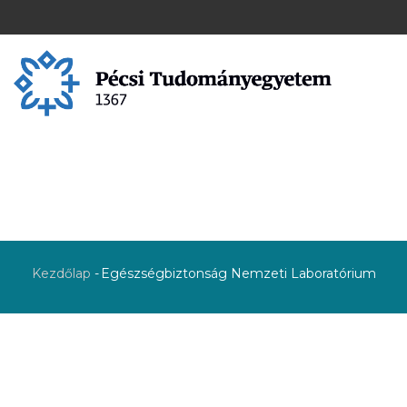
Kezdőlap
-
Egészségbiztonság Nemzeti Laboratórium
Morzsa