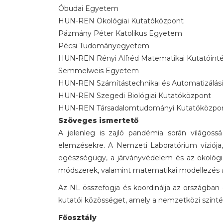
Óbudai Egyetem
HUN-REN Ökológiai Kutatóközpont
Pázmány Péter Katolikus Egyetem
Pécsi Tudományegyetem
HUN-REN Rényi Alfréd Matematikai Kutatóint
Semmelweis Egyetem
HUN-REN Számítástechnikai és Automatizálási
HUN-REN Szegedi Biológiai Kutatóközpont
HUN-REN Társadalomtudományi Kutatóközpo
Szöveges ismertető
A jelenleg is zajló pandémia során világos
elemzésekre. A Nemzeti Laboratórium víziój
egészségügy, a járványvédelem és az ökológiai
módszerek, valamint matematikai modellezés ált
Az NL összefogja és koordinálja az országban 
kutatói közösséget, amely a nemzetközi színtér
Főosztály